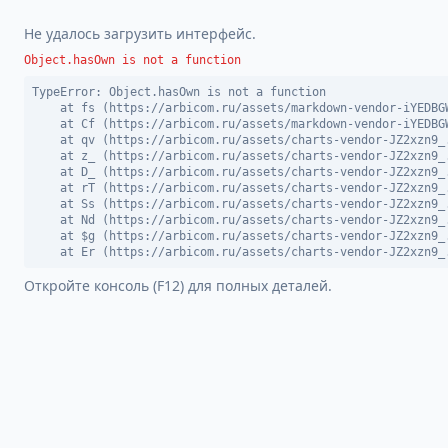
Не удалось загрузить интерфейс.
Object.hasOwn is not a function
TypeError: Object.hasOwn is not a function

    at fs (https://arbicom.ru/assets/markdown-vendor-iYEDBGW
    at Cf (https://arbicom.ru/assets/markdown-vendor-iYEDBGW
    at qv (https://arbicom.ru/assets/charts-vendor-JZ2xzn9_.
    at z_ (https://arbicom.ru/assets/charts-vendor-JZ2xzn9_.
    at D_ (https://arbicom.ru/assets/charts-vendor-JZ2xzn9_.
    at rT (https://arbicom.ru/assets/charts-vendor-JZ2xzn9_.
    at Ss (https://arbicom.ru/assets/charts-vendor-JZ2xzn9_.
    at Nd (https://arbicom.ru/assets/charts-vendor-JZ2xzn9_.
    at $g (https://arbicom.ru/assets/charts-vendor-JZ2xzn9_.
    at Er (https://arbicom.ru/assets/charts-vendor-JZ2xzn9_
Откройте консоль (F12) для полных деталей.