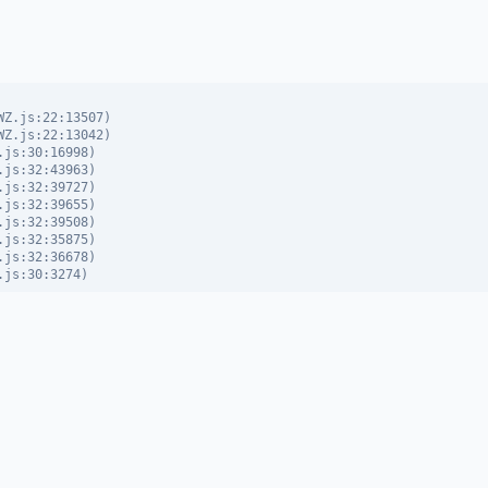
Z.js:22:13507)

Z.js:22:13042)

js:30:16998)

js:32:43963)

js:32:39727)

js:32:39655)

js:32:39508)

js:32:35875)

js:32:36678)

.js:30:3274)