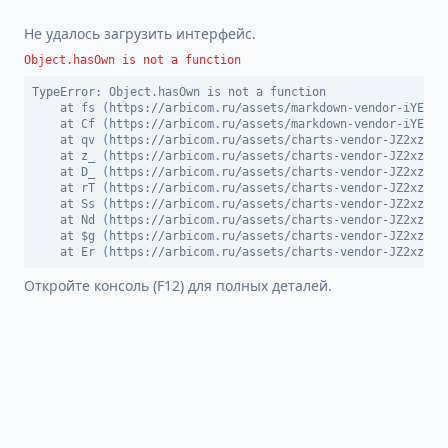
Не удалось загрузить интерфейс.
Object.hasOwn is not a function
TypeError: Object.hasOwn is not a function

    at fs (https://arbicom.ru/assets/markdown-vendor-iYEDBGW
    at Cf (https://arbicom.ru/assets/markdown-vendor-iYEDBGW
    at qv (https://arbicom.ru/assets/charts-vendor-JZ2xzn9_.
    at z_ (https://arbicom.ru/assets/charts-vendor-JZ2xzn9_.
    at D_ (https://arbicom.ru/assets/charts-vendor-JZ2xzn9_.
    at rT (https://arbicom.ru/assets/charts-vendor-JZ2xzn9_.
    at Ss (https://arbicom.ru/assets/charts-vendor-JZ2xzn9_.
    at Nd (https://arbicom.ru/assets/charts-vendor-JZ2xzn9_.
    at $g (https://arbicom.ru/assets/charts-vendor-JZ2xzn9_.
    at Er (https://arbicom.ru/assets/charts-vendor-JZ2xzn9_
Откройте консоль (F12) для полных деталей.