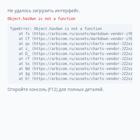
Не удалось загрузить интерфейс.
Object.hasOwn is not a function
TypeError: Object.hasOwn is not a function

    at fs (https://arbicom.ru/assets/markdown-vendor-iYEDBGW
    at Cf (https://arbicom.ru/assets/markdown-vendor-iYEDBGW
    at qv (https://arbicom.ru/assets/charts-vendor-JZ2xzn9_.
    at z_ (https://arbicom.ru/assets/charts-vendor-JZ2xzn9_.
    at D_ (https://arbicom.ru/assets/charts-vendor-JZ2xzn9_.
    at rT (https://arbicom.ru/assets/charts-vendor-JZ2xzn9_.
    at Ss (https://arbicom.ru/assets/charts-vendor-JZ2xzn9_.
    at Nd (https://arbicom.ru/assets/charts-vendor-JZ2xzn9_.
    at $g (https://arbicom.ru/assets/charts-vendor-JZ2xzn9_.
    at Er (https://arbicom.ru/assets/charts-vendor-JZ2xzn9_
Откройте консоль (F12) для полных деталей.