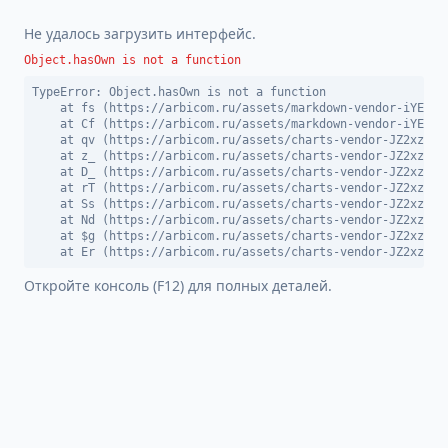
Не удалось загрузить интерфейс.
Object.hasOwn is not a function
TypeError: Object.hasOwn is not a function

    at fs (https://arbicom.ru/assets/markdown-vendor-iYEDBGW
    at Cf (https://arbicom.ru/assets/markdown-vendor-iYEDBGW
    at qv (https://arbicom.ru/assets/charts-vendor-JZ2xzn9_.
    at z_ (https://arbicom.ru/assets/charts-vendor-JZ2xzn9_.
    at D_ (https://arbicom.ru/assets/charts-vendor-JZ2xzn9_.
    at rT (https://arbicom.ru/assets/charts-vendor-JZ2xzn9_.
    at Ss (https://arbicom.ru/assets/charts-vendor-JZ2xzn9_.
    at Nd (https://arbicom.ru/assets/charts-vendor-JZ2xzn9_.
    at $g (https://arbicom.ru/assets/charts-vendor-JZ2xzn9_.
    at Er (https://arbicom.ru/assets/charts-vendor-JZ2xzn9_
Откройте консоль (F12) для полных деталей.