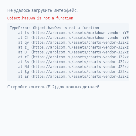
Не удалось загрузить интерфейс.
Object.hasOwn is not a function
TypeError: Object.hasOwn is not a function

    at fs (https://arbicom.ru/assets/markdown-vendor-iYEDBGW
    at Cf (https://arbicom.ru/assets/markdown-vendor-iYEDBGW
    at qv (https://arbicom.ru/assets/charts-vendor-JZ2xzn9_.
    at z_ (https://arbicom.ru/assets/charts-vendor-JZ2xzn9_.
    at D_ (https://arbicom.ru/assets/charts-vendor-JZ2xzn9_.
    at rT (https://arbicom.ru/assets/charts-vendor-JZ2xzn9_.
    at Ss (https://arbicom.ru/assets/charts-vendor-JZ2xzn9_.
    at Nd (https://arbicom.ru/assets/charts-vendor-JZ2xzn9_.
    at $g (https://arbicom.ru/assets/charts-vendor-JZ2xzn9_.
    at Er (https://arbicom.ru/assets/charts-vendor-JZ2xzn9_
Откройте консоль (F12) для полных деталей.