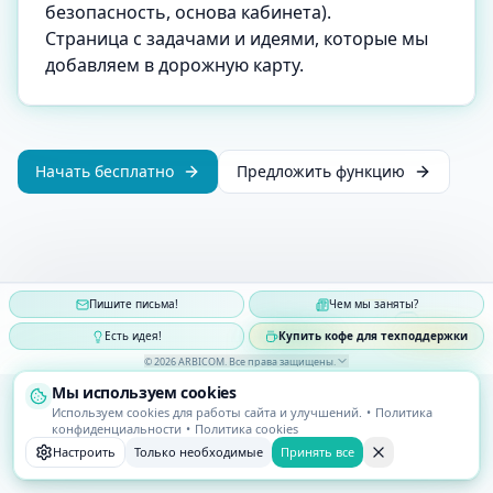
безопасность, основа кабинета).
Страница с задачами и идеями, которые мы
добавляем в дорожную карту.
Начать бесплатно
Предложить функцию
Пишите письма!
Чем мы заняты?
Есть идея!
Купить кофе для техподдержки
©
2026
ARBICOM
.
Все права защищены
.
Мы используем cookies
Используем cookies для работы сайта и улучшений.
•
Политика
конфиденциальности
•
Политика cookies
Настроить
Только необходимые
Принять все