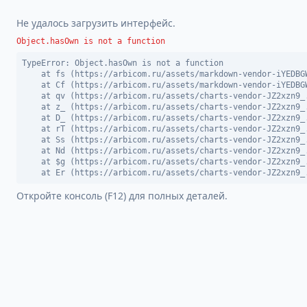
Не удалось загрузить интерфейс.
Object.hasOwn is not a function
TypeError: Object.hasOwn is not a function

    at fs (https://arbicom.ru/assets/markdown-vendor-iYEDBGW
    at Cf (https://arbicom.ru/assets/markdown-vendor-iYEDBGW
    at qv (https://arbicom.ru/assets/charts-vendor-JZ2xzn9_.
    at z_ (https://arbicom.ru/assets/charts-vendor-JZ2xzn9_.
    at D_ (https://arbicom.ru/assets/charts-vendor-JZ2xzn9_.
    at rT (https://arbicom.ru/assets/charts-vendor-JZ2xzn9_.
    at Ss (https://arbicom.ru/assets/charts-vendor-JZ2xzn9_.
    at Nd (https://arbicom.ru/assets/charts-vendor-JZ2xzn9_.
    at $g (https://arbicom.ru/assets/charts-vendor-JZ2xzn9_.
    at Er (https://arbicom.ru/assets/charts-vendor-JZ2xzn9_
Откройте консоль (F12) для полных деталей.