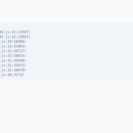
Z.js:22:13507)

Z.js:22:13042)

js:30:16998)

js:32:43963)

js:32:39727)

js:32:39655)

js:32:39508)

js:32:35875)

js:32:36678)

.js:30:3274)