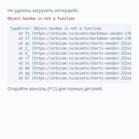
Не удалось загрузить интерфейс.
Object.hasOwn is not a function
TypeError: Object.hasOwn is not a function

    at fs (https://arbicom.ru/assets/markdown-vendor-iYEDBGW
    at Cf (https://arbicom.ru/assets/markdown-vendor-iYEDBGW
    at qv (https://arbicom.ru/assets/charts-vendor-JZ2xzn9_.
    at z_ (https://arbicom.ru/assets/charts-vendor-JZ2xzn9_.
    at D_ (https://arbicom.ru/assets/charts-vendor-JZ2xzn9_.
    at rT (https://arbicom.ru/assets/charts-vendor-JZ2xzn9_.
    at Ss (https://arbicom.ru/assets/charts-vendor-JZ2xzn9_.
    at Nd (https://arbicom.ru/assets/charts-vendor-JZ2xzn9_.
    at $g (https://arbicom.ru/assets/charts-vendor-JZ2xzn9_.
    at Er (https://arbicom.ru/assets/charts-vendor-JZ2xzn9_
Откройте консоль (F12) для полных деталей.