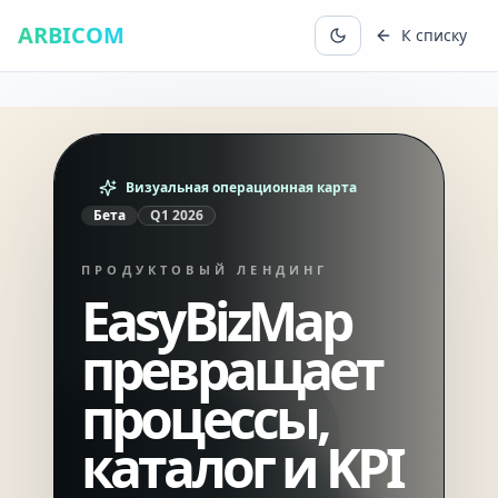
ARBICOM
К списку
Визуальная операционная карта
Бета
Q1
2026
ПРОДУКТОВЫЙ ЛЕНДИНГ
EasyBizMap
превращает
процессы,
каталог и KPI