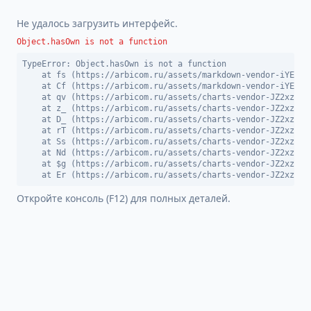
Не удалось загрузить интерфейс.
Object.hasOwn is not a function
TypeError: Object.hasOwn is not a function

    at fs (https://arbicom.ru/assets/markdown-vendor-iYEDBGW
    at Cf (https://arbicom.ru/assets/markdown-vendor-iYEDBGW
    at qv (https://arbicom.ru/assets/charts-vendor-JZ2xzn9_.
    at z_ (https://arbicom.ru/assets/charts-vendor-JZ2xzn9_.
    at D_ (https://arbicom.ru/assets/charts-vendor-JZ2xzn9_.
    at rT (https://arbicom.ru/assets/charts-vendor-JZ2xzn9_.
    at Ss (https://arbicom.ru/assets/charts-vendor-JZ2xzn9_.
    at Nd (https://arbicom.ru/assets/charts-vendor-JZ2xzn9_.
    at $g (https://arbicom.ru/assets/charts-vendor-JZ2xzn9_.
    at Er (https://arbicom.ru/assets/charts-vendor-JZ2xzn9_
Откройте консоль (F12) для полных деталей.