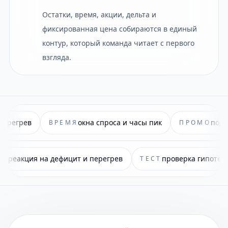
Остатки, время, акции, дельта и
фиксированная цена собираются в единый
контур, который команда читает с первого
взгляда.
а и часы пик
подготовка к акциям без ручной пан
ПРОМО
оса и часы пик
реакция на дефицит и перегрев
ОСТАТКИ