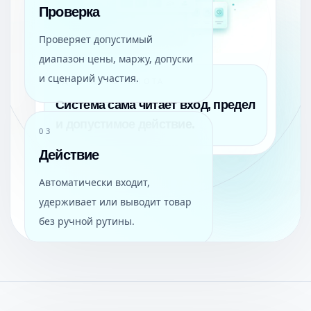
Проверка
Проверяет допустимый
диапазон цены, маржу, допуски
и сценарий участия.
ЯДРО АВТОПИЛОТА
Система сама читает вход, предел
и допустимое действие.
03
Действие
Автоматически входит,
удерживает или выводит товар
без ручной рутины.