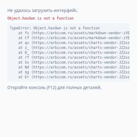
Не удалось загрузить интерфейс.
Object.hasOwn is not a function
TypeError: Object.hasOwn is not a function

    at fs (https://arbicom.ru/assets/markdown-vendor-iYEDBGW
    at Cf (https://arbicom.ru/assets/markdown-vendor-iYEDBGW
    at qv (https://arbicom.ru/assets/charts-vendor-JZ2xzn9_.
    at z_ (https://arbicom.ru/assets/charts-vendor-JZ2xzn9_.
    at D_ (https://arbicom.ru/assets/charts-vendor-JZ2xzn9_.
    at rT (https://arbicom.ru/assets/charts-vendor-JZ2xzn9_.
    at Ss (https://arbicom.ru/assets/charts-vendor-JZ2xzn9_.
    at Nd (https://arbicom.ru/assets/charts-vendor-JZ2xzn9_.
    at $g (https://arbicom.ru/assets/charts-vendor-JZ2xzn9_.
    at Er (https://arbicom.ru/assets/charts-vendor-JZ2xzn9_
Откройте консоль (F12) для полных деталей.