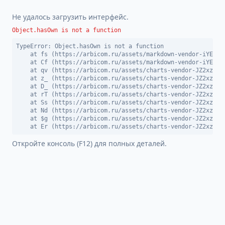
Не удалось загрузить интерфейс.
Object.hasOwn is not a function
TypeError: Object.hasOwn is not a function

    at fs (https://arbicom.ru/assets/markdown-vendor-iYEDBGW
    at Cf (https://arbicom.ru/assets/markdown-vendor-iYEDBGW
    at qv (https://arbicom.ru/assets/charts-vendor-JZ2xzn9_.
    at z_ (https://arbicom.ru/assets/charts-vendor-JZ2xzn9_.
    at D_ (https://arbicom.ru/assets/charts-vendor-JZ2xzn9_.
    at rT (https://arbicom.ru/assets/charts-vendor-JZ2xzn9_.
    at Ss (https://arbicom.ru/assets/charts-vendor-JZ2xzn9_.
    at Nd (https://arbicom.ru/assets/charts-vendor-JZ2xzn9_.
    at $g (https://arbicom.ru/assets/charts-vendor-JZ2xzn9_.
    at Er (https://arbicom.ru/assets/charts-vendor-JZ2xzn9_
Откройте консоль (F12) для полных деталей.