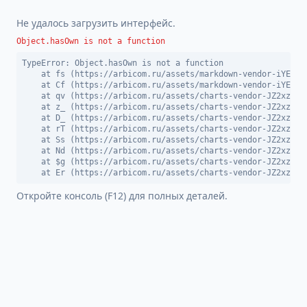
Не удалось загрузить интерфейс.
Object.hasOwn is not a function
TypeError: Object.hasOwn is not a function

    at fs (https://arbicom.ru/assets/markdown-vendor-iYEDBGW
    at Cf (https://arbicom.ru/assets/markdown-vendor-iYEDBGW
    at qv (https://arbicom.ru/assets/charts-vendor-JZ2xzn9_.
    at z_ (https://arbicom.ru/assets/charts-vendor-JZ2xzn9_.
    at D_ (https://arbicom.ru/assets/charts-vendor-JZ2xzn9_.
    at rT (https://arbicom.ru/assets/charts-vendor-JZ2xzn9_.
    at Ss (https://arbicom.ru/assets/charts-vendor-JZ2xzn9_.
    at Nd (https://arbicom.ru/assets/charts-vendor-JZ2xzn9_.
    at $g (https://arbicom.ru/assets/charts-vendor-JZ2xzn9_.
    at Er (https://arbicom.ru/assets/charts-vendor-JZ2xzn9_
Откройте консоль (F12) для полных деталей.