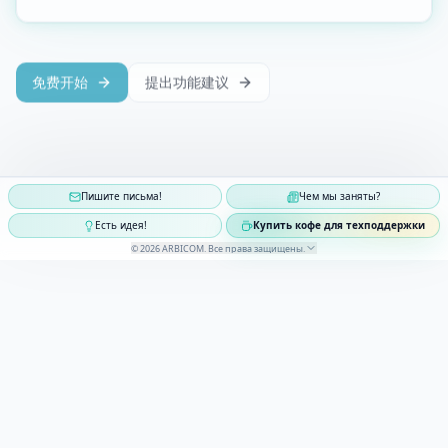
免费开始
提出功能建议
Пишите письма!
Чем мы заняты?
Есть идея!
Купить кофе для техподдержки
©
2026
ARBICOM
.
Все права защищены
.