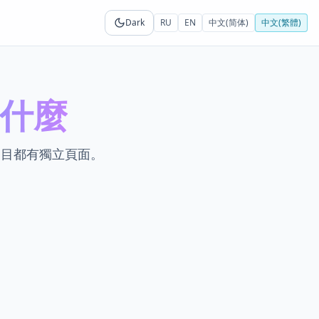
Dark
RU
EN
中文(简体)
中文(繁體)
加什麼
條目都有獨立頁面。