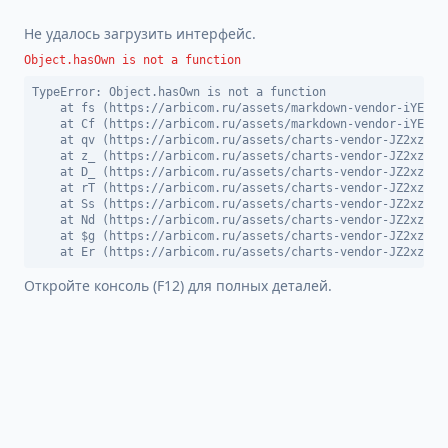
Не удалось загрузить интерфейс.
Object.hasOwn is not a function
TypeError: Object.hasOwn is not a function

    at fs (https://arbicom.ru/assets/markdown-vendor-iYEDBGW
    at Cf (https://arbicom.ru/assets/markdown-vendor-iYEDBGW
    at qv (https://arbicom.ru/assets/charts-vendor-JZ2xzn9_.
    at z_ (https://arbicom.ru/assets/charts-vendor-JZ2xzn9_.
    at D_ (https://arbicom.ru/assets/charts-vendor-JZ2xzn9_.
    at rT (https://arbicom.ru/assets/charts-vendor-JZ2xzn9_.
    at Ss (https://arbicom.ru/assets/charts-vendor-JZ2xzn9_.
    at Nd (https://arbicom.ru/assets/charts-vendor-JZ2xzn9_.
    at $g (https://arbicom.ru/assets/charts-vendor-JZ2xzn9_.
    at Er (https://arbicom.ru/assets/charts-vendor-JZ2xzn9_
Откройте консоль (F12) для полных деталей.