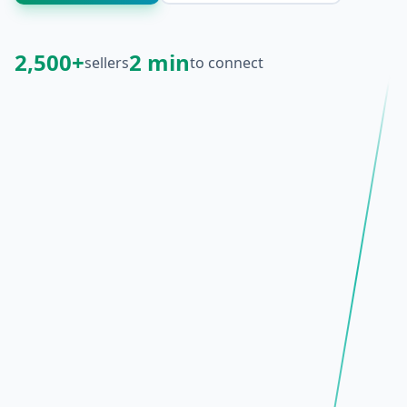
2,500
+
2
min
sellers
to connect