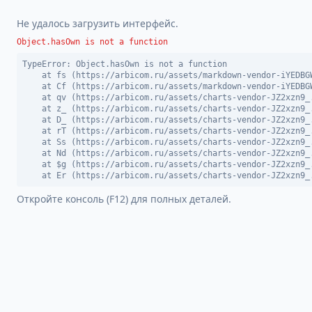
Не удалось загрузить интерфейс.
Object.hasOwn is not a function
TypeError: Object.hasOwn is not a function

    at fs (https://arbicom.ru/assets/markdown-vendor-iYEDBGW
    at Cf (https://arbicom.ru/assets/markdown-vendor-iYEDBGW
    at qv (https://arbicom.ru/assets/charts-vendor-JZ2xzn9_.
    at z_ (https://arbicom.ru/assets/charts-vendor-JZ2xzn9_.
    at D_ (https://arbicom.ru/assets/charts-vendor-JZ2xzn9_.
    at rT (https://arbicom.ru/assets/charts-vendor-JZ2xzn9_.
    at Ss (https://arbicom.ru/assets/charts-vendor-JZ2xzn9_.
    at Nd (https://arbicom.ru/assets/charts-vendor-JZ2xzn9_.
    at $g (https://arbicom.ru/assets/charts-vendor-JZ2xzn9_.
    at Er (https://arbicom.ru/assets/charts-vendor-JZ2xzn9_
Откройте консоль (F12) для полных деталей.