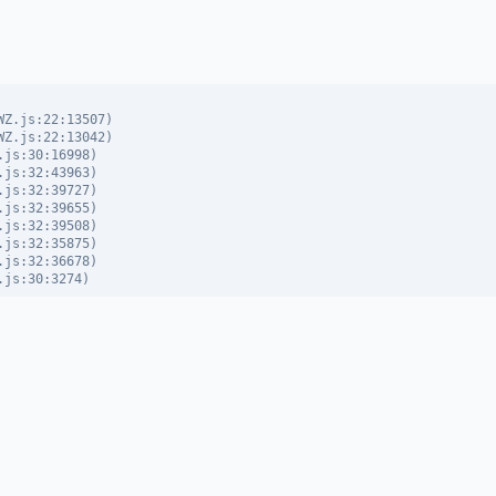
Z.js:22:13507)

Z.js:22:13042)

js:30:16998)

js:32:43963)

js:32:39727)

js:32:39655)

js:32:39508)

js:32:35875)

js:32:36678)

.js:30:3274)