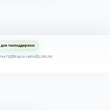
 для техподдержки
тка ПД
Карта сайта
LLMs.txt