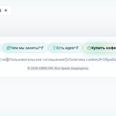
議
Чем мы заняты?
Есть идея!
Купить кофе
сти
Пользовательское соглашение
Политика cookies
Обрабо
©
2026
ARBICOM
.
Все права защищены
.