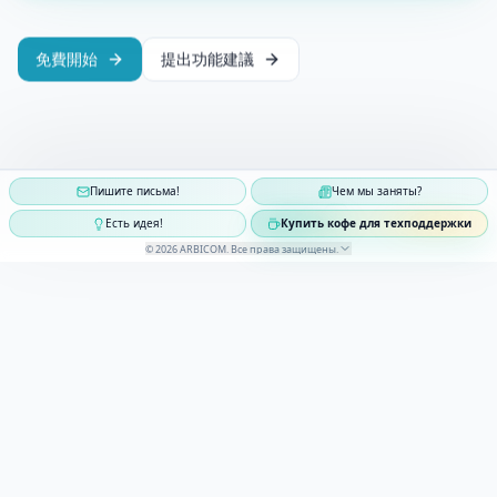
免費開始
提出功能建議
Пишите письма!
Чем мы заняты?
Есть идея!
Купить кофе для техподдержки
©
2026
ARBICOM
.
Все права защищены
.