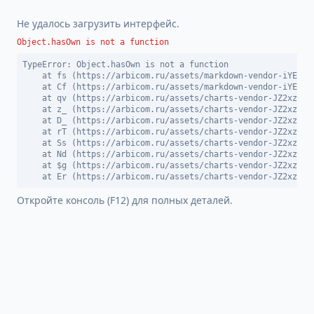
Не удалось загрузить интерфейс.
Object.hasOwn is not a function
TypeError: Object.hasOwn is not a function

    at fs (https://arbicom.ru/assets/markdown-vendor-iYEDBGW
    at Cf (https://arbicom.ru/assets/markdown-vendor-iYEDBGW
    at qv (https://arbicom.ru/assets/charts-vendor-JZ2xzn9_.
    at z_ (https://arbicom.ru/assets/charts-vendor-JZ2xzn9_.
    at D_ (https://arbicom.ru/assets/charts-vendor-JZ2xzn9_.
    at rT (https://arbicom.ru/assets/charts-vendor-JZ2xzn9_.
    at Ss (https://arbicom.ru/assets/charts-vendor-JZ2xzn9_.
    at Nd (https://arbicom.ru/assets/charts-vendor-JZ2xzn9_.
    at $g (https://arbicom.ru/assets/charts-vendor-JZ2xzn9_.
    at Er (https://arbicom.ru/assets/charts-vendor-JZ2xzn9_
Откройте консоль (F12) для полных деталей.