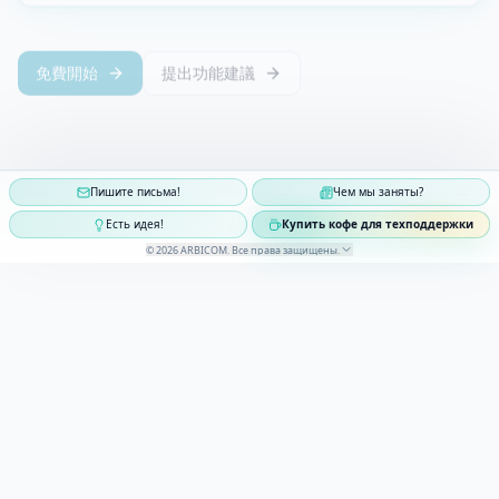
免費開始
提出功能建議
Пишите письма!
Чем мы заняты?
Есть идея!
Купить кофе для техподдержки
©
2026
ARBICOM
.
Все права защищены
.